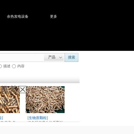
余热发电设备
更多
产品
搜索
描述
内容
品推荐区
文滚动
粒]
[生物质颗粒]
热值表 各
绿色环保是生物质颗粒
考对比
设备长久发展的方向