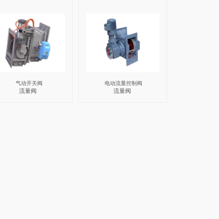
2017-06-23
2017-06-24
生物质颗粒是在常温条
件下利用压辊和环模对
粉碎后的生物质秸秆、
林业废弃物等原料进行
冷态致密成型加工。原
料的密度一般为 0.1—
0.13t/m3，成型后的颗
粒密度 1.1—1.3t/m3，
方便储存、运输，且大
大改善了生物质的燃烧
气动开关阀
电动流量控制阀
性能。
流量阀
流量阀
[生物质颗粒]
[生物质颗
CCTV2对话：决胜生
生物质颗
物质能源
处理办法
2017-06-24
2017-06-24